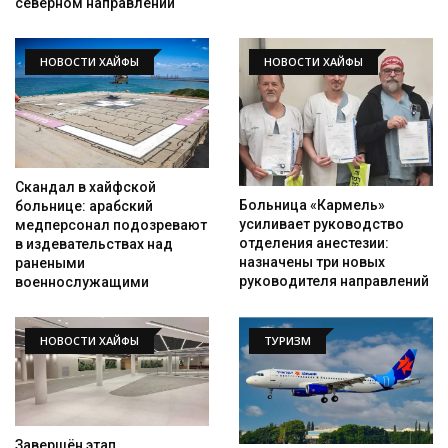
северном направлении
НОВОСТИ ХАЙФЫ
НОВОСТИ ХАЙФЫ
Скандал в хайфской
Больница «Кармель»
больнице: арабский
усиливает руководство
медперсонал подозревают
отделения анестезии:
в издевательствах над
назначены три новых
ранеными
руководителя направлений
военнослужащими
НОВОСТИ ХАЙФЫ
ТУРИЗМ
Завершён этап