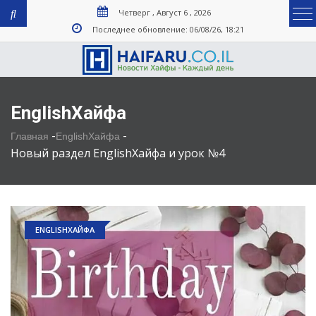
Четверг , Август 6 , 2026
Последнее обновление: 06/08/26, 18:21
EnglishХайфа
-
-
Главная
EnglishХайфа
Новый раздел EnglishХайфа и урок №4
ENGLISHХАЙФА