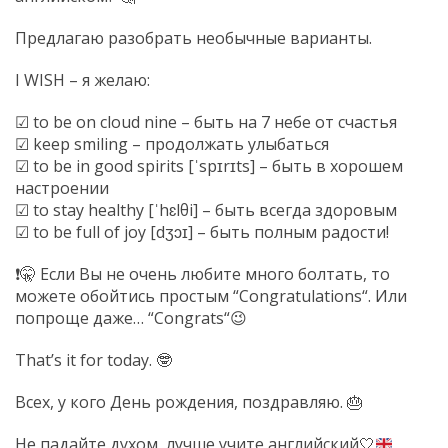
Предлагаю разобрать необычные варианты.
I WISH – я желаю:
☑
to be on cloud nine – быть на 7 небе от счастья
☑
keep smiling – продолжать улыбаться
☑
to be in good spirits [ˈspɪrɪts] – быть в хорошем
настроении
☑
to stay healthy [ˈhɛlθi] – быть всегда здоровым
☑
to be full of joy [dʒɔɪ] – быть полным радости!
❗
🤫
Если Вы не очень любите много болтать, то
можете обойтись простым “
Congratulations
“. Или
попроще даже… “
Congrats
“
😉
That’s it for today.
🤓
Всех, у кого День рождения,
поздравляю
.
🎂
Не падайте духом, лучше учите английский
🤍