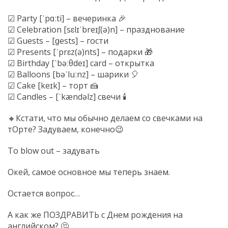
☑
Party [ˈpɑːti] – вечеринка
🎉
☑
Celebration [sɛlɪˈbreɪʃ(ə)n] – празднование
☑
Guests – [ɡests] – гости
☑
Presents [ˈprɛz(ə)nts] – подарки
🎁
☑
Birthday [ˈbəːθdeɪ] card – открытка
☑
Balloons [bəˈluːnz] – шарики
🎈
☑
Cake [keɪk] – торт
🍰
☑
Candles – [ˈkændəlz] свечи
🕯
🔸️
Кстати, что мы обычно делаем со свечками на
тОрте? Задуваем, конечно
😉
To blow out – задувать
Окей, самое основное мы теперь знаем.
Остается вопрос…
А как же ПОЗДРАВИТЬ с Днем рождения на
английском?
🤔