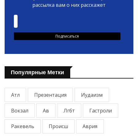
рассылка вам о них расскажет
Популярные Метки
Атл
Презентация
Иудаизм
Вокзал
Ав
Лгбт
Гастроли
Ракевель
Происш
Аврия