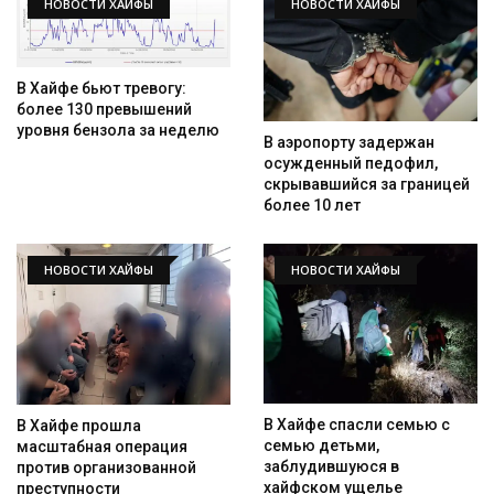
НОВОСТИ ХАЙФЫ
НОВОСТИ ХАЙФЫ
В Хайфе бьют тревогу:
более 130 превышений
уровня бензола за неделю
В аэропорту задержан
осужденный педофил,
скрывавшийся за границей
более 10 лет
НОВОСТИ ХАЙФЫ
НОВОСТИ ХАЙФЫ
В Хайфе спасли семью с
В Хайфе прошла
семью детьми,
масштабная операция
заблудившуюся в
против организованной
хайфском ущелье
преступности