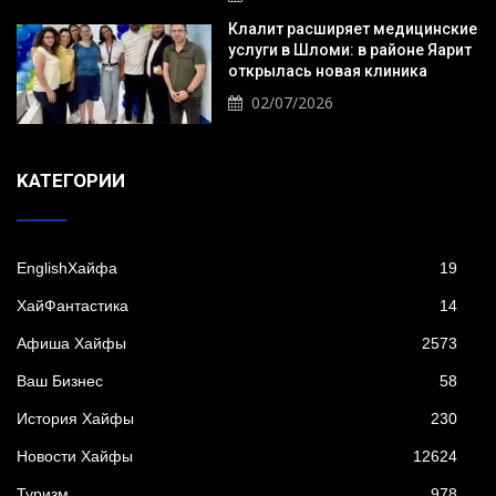
Клалит расширяет медицинские
услуги в Шломи: в районе Яарит
открылась новая клиника
02/07/2026
KАТЕГОРИИ
EnglishХайфа
19
XайФантастика
14
Афиша Хайфы
2573
Ваш Бизнес
58
История Хайфы
230
Новости Хайфы
12624
Туризм
978