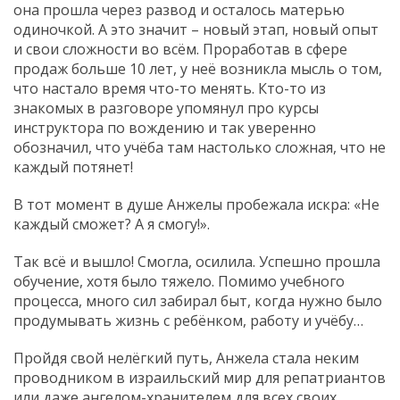
она прошла через развод и осталось матерью
одиночкой. А это значит – новый этап, новый опыт
и свои сложности во всём. Проработав в сфере
продаж больше 10 лет, у неё возникла мысль о том,
что настало время что-то менять. Кто-то из
знакомых в разговоре упомянул про курсы
инструктора по вождению и так уверенно
обозначил, что учёба там настолько сложная, что не
каждый потянет!
В тот момент в душе Анжелы пробежала искра: «Не
каждый сможет? А я смогу!».
Так всё и вышло! Смогла, осилила. Успешно прошла
обучение, хотя было тяжело. Помимо учебного
процесса, много сил забирал быт, когда нужно было
продумывать жизнь с ребёнком, работу и учёбу…
Пройдя свой нелёгкий путь, Анжела стала неким
проводником в израильский мир для репатриантов
или даже ангелом-хранителем для всех своих