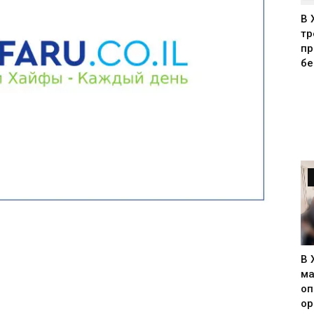
В 
тр
пр
бе
В 
ма
оп
ор