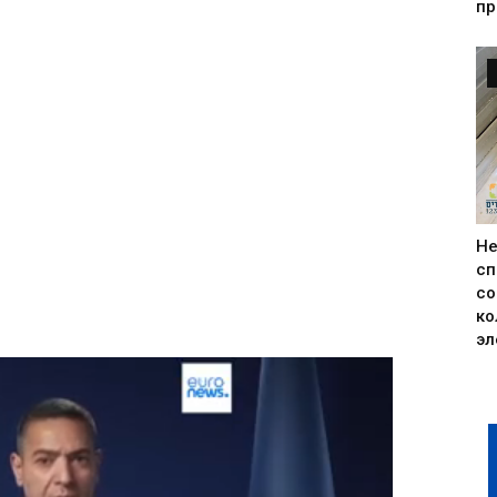
пр
Н
сп
со
ко
эл