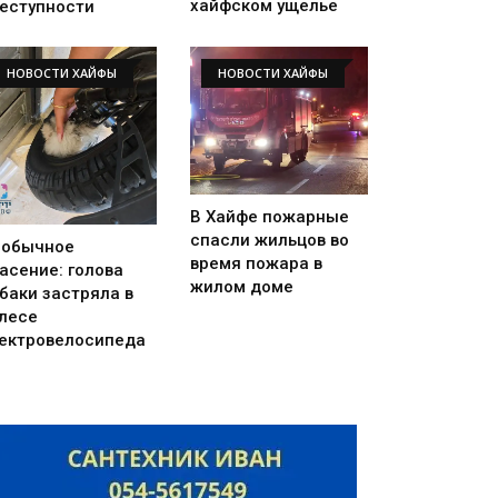
хайфском ущелье
еступности
НОВОСТИ ХАЙФЫ
НОВОСТИ ХАЙФЫ
В Хайфе пожарные
спасли жильцов во
еобычное
время пожара в
асение: голова
жилом доме
баки застряла в
лесе
ектровелосипеда