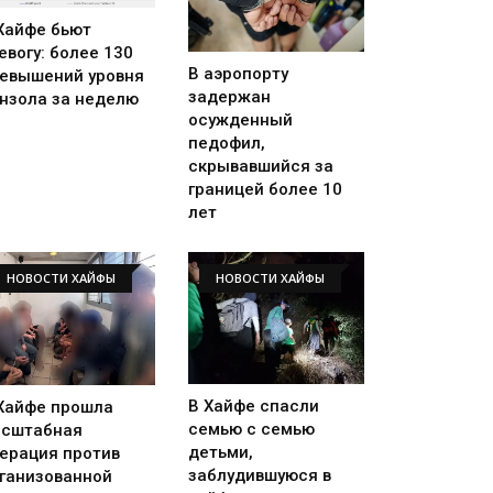
Хайфе бьют
евогу: более 130
В аэропорту
евышений уровня
задержан
нзола за неделю
осужденный
педофил,
скрывавшийся за
границей более 10
лет
НОВОСТИ ХАЙФЫ
НОВОСТИ ХАЙФЫ
В Хайфе спасли
Хайфе прошла
семью с семью
сштабная
детьми,
ерация против
заблудившуюся в
ганизованной