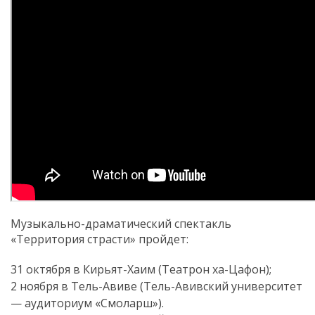
Музыкально-драматический спектакль
«Территория страсти» пройдет:
31 октября в Кирьят-Хаим (Театрон ха-Цафон);
2 ноября в Тель-Авиве (Тель-Авивский университет
— аудиториум «Смоларш»).