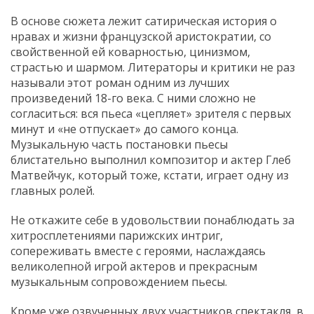
В основе сюжета лежит сатирическая история о
нравах и жизни французской аристократии, со
свойственной ей коварностью, цинизмом,
страстью и шармом. Литераторы и критики не раз
называли этот роман одним из лучших
произведений 18-го века. С ними сложно не
согласиться: вся пьеса «цепляет» зрителя с первых
минут и «не отпускает» до самого конца.
Музыкальную часть постановки пьесы
блистательно выполнил композитор и актер Глеб
Матвейчук, который тоже, кстати, играет одну из
главных ролей.
Не откажите себе в удовольствии понаблюдать за
хитросплетениями парижских интриг,
сопереживать вместе с героями, наслаждаясь
великолепной игрой актеров и прекрасным
музыкальным сопровождением пьесы.
Кроме уже озвученных двух участников спектакля, в