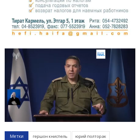
Метки
гершон книспель
юрий полторак