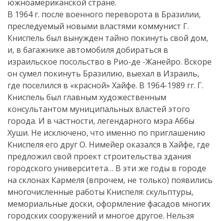
южноамериканской стране.
В 1964 г. после военного переворота в Бразилии,
преследуемый новыми властями коммунист Г.
Книспель был вынужден тайно покинуть свой дом,
и, в багажнике автомобиля добираться в
израильское посольство в Рио-де -Жанейро. Вскоре
он сумел покинуть Бразилию, выехал в Израиль,
где поселился в «красной» Хайфе. В 1964-1989 гг. Г.
Книспель был главным художественным
консультантом муниципальных властей этого
города. И в частности, легендарного мэра Аббы
Хуши. Не исключено, что именно по приглашению
Книспеля его друг О. Нимейер оказался в Хайфе, где
предложил свой проект строительства здания
городского университета… В эти же годы в городе
на склонах Кармеля (впрочем, не только) появились
многочисленные работы Книспеля: скульптуры,
мемориальные доски, оформление фасадов многих
городских сооружений и многое другое. Нельзя