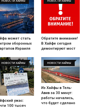
НОВОСТИ ХАЙФЫ
НОВОСТИ ХАЙФЫ
йфа может стать
Обратите внимание!
нтром оборонных
В Хайфе сегодня
артапов Израиля
демонтируют мост
НОВОСТИ ХАЙФЫ
НОВОСТИ ХАЙФЫ
Из Хайфы в Тель-
Авив за 30 минут:
работы начались,
йфский ужас:
что будет сделано
чти 100 тысяч