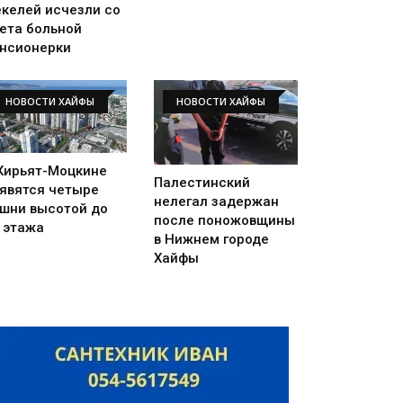
келей исчезли со
ета больной
нсионерки
НОВОСТИ ХАЙФЫ
НОВОСТИ ХАЙФЫ
Кирьят-Моцкине
Палестинский
явятся четыре
нелегал задержан
шни высотой до
после поножовщины
 этажа
в Нижнем городе
Хайфы