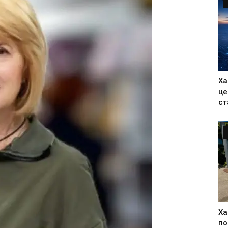
Ха
це
ст
Ха
по