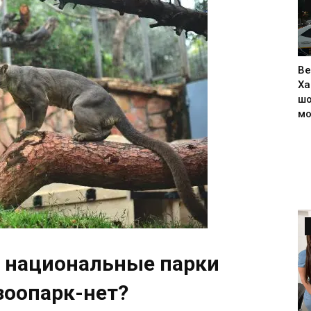
Ве
Ха
шо
м
и национальные парки
зоопарк-нет?