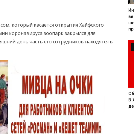
Ин
ве
ше
сом, который касается открытия Хайфского
пр
мии коронавируса зоопарк закрылся для
няшний день часть его сотрудников находятся в
Об
В 
де