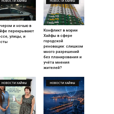
НОВОСТИ ХАЙФЫ
НОВОСТИ ХАЙФЫ
чером и ночью в
Конфликт в мэрии
йфе перекрывают
Хайфы в сфере
ссе, улицы, и
городской
осты
реновации: слишком
много разрешений
без планирования и
учёта мнения
жителей?
НОВОСТИ ХАЙФЫ
НОВОСТИ ХАЙФЫ