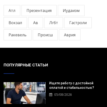
Атл
Презентация
Иудаизм
Вокзал
Ав
Лгбт
Гастроли
Ракевель
Происш
Аврия
ПОПУЛЯРНЫЕ СТАТЬИ
Ищете работу с достойной
оплатой и стабильностью?
05/08/2026