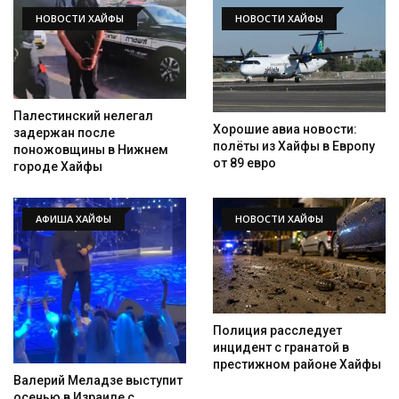
НОВОСТИ ХАЙФЫ
НОВОСТИ ХАЙФЫ
Палестинский нелегал
Хорошие авиа новости:
задержан после
полёты из Хайфы в Европу
поножовщины в Нижнем
от 89 евро
городе Хайфы
АФИША ХАЙФЫ
НОВОСТИ ХАЙФЫ
Полиция расследует
инцидент с гранатой в
престижном районе Хайфы
Валерий Меладзе выступит
осенью в Израиле с