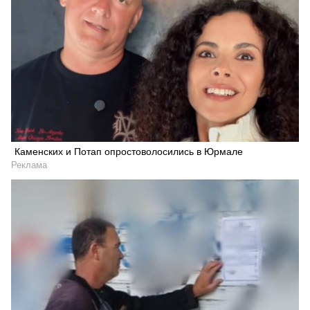
Каменских и Потап опростоволосились в Юрмале
Реклама