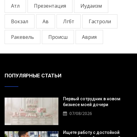
Атл
Презентация
Иудаизм
Вокзал
Ав
Лгбт
Гастроли
Ракевель
Происш
Аврия
ПОПУЛЯРНЫЕ СТАТЬИ
Первый сотрудник в новом
бизнесе моей дочери
07/08/2026
Ищете работу с достойной