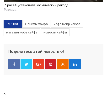
SpaceX установила космический рекорд
Реклама
Метки
Gourmix хайфа
кофе меир хайфа
магазин кофе хайфа
новости хайфы
Поделитесь этой новостью!
Искать
x