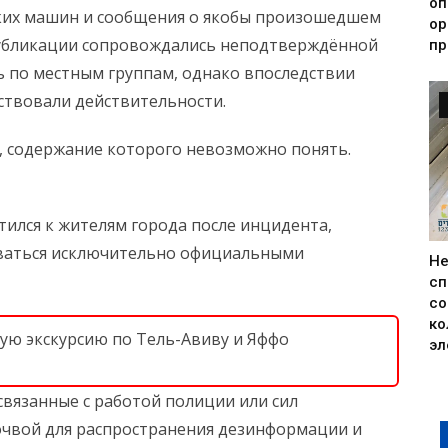
оп
ких машин и сообщения о якобы произошедшем
ор
публикации сопровождались неподтверждённой
пр
 по местным группам, однако впоследствии
тствовали действительности.
, содержание которого невозможно понять.
ился к жителям города после инцидента,
оваться исключительно официальными
Н
сп
со
ко
ную экскурсию по Тель-Авиву и Яффо
эл
связанные с работой полиции или сил
почвой для распространения дезинформации и