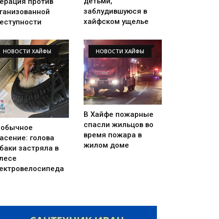
детьми,
ерация против
заблудившуюся в
ганизованной
хайфском ущелье
еступности
НОВОСТИ ХАЙФЫ
НОВОСТИ ХАЙФЫ
В Хайфе пожарные
спасли жильцов во
еобычное
время пожара в
асение: голова
жилом доме
баки застряла в
лесе
ектровелосипеда