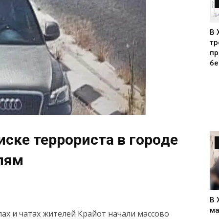
В 
тр
пр
бе
иске террориста в городе
лям
В 
ма
лах и чатах жителей Крайот начали массово