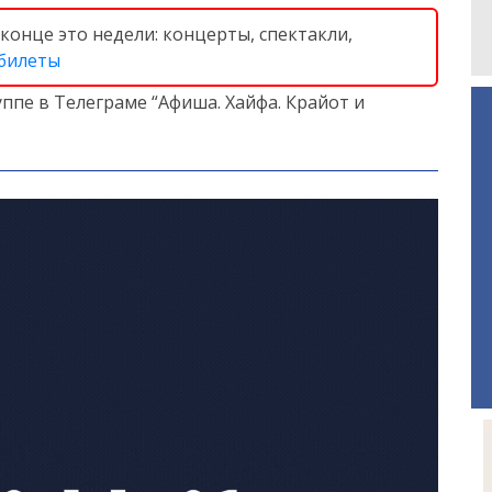
конце это недели: концерты, спектакли,
 билеты
ппе в Телеграме “Афиша. Хайфа. Крайот и