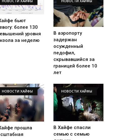
НОВОСТИ ХАЙФЫ
НОВОСТИ ХАЙФЫ
Хайфе бьют
евогу: более 130
В аэропорту
евышений уровня
задержан
нзола за неделю
осужденный
педофил,
скрывавшийся за
границей более 10
лет
НОВОСТИ ХАЙФЫ
НОВОСТИ ХАЙФЫ
В Хайфе спасли
Хайфе прошла
семью с семью
сштабная