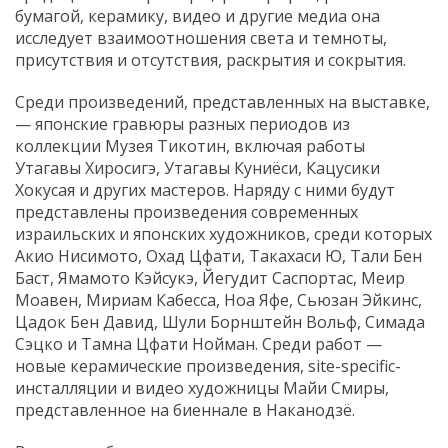
бумагой, керамику, видео и другие медиа она
исследует взаимоотношения света и темноты,
присутствия и отсутствия, раскрытия и сокрытия.
Среди произведений, представленных на выставке,
— японские гравюры разных периодов из
коллекции Музея Тикотин, включая работы
Утагавы Хиросигэ, Утагавы Куниёси, Кацусики
Хокусая и других мастеров. Наряду с ними будут
представлены произведения современных
израильских и японских художников, среди которых
Акио Нисимото, Охад Цфати, Такахаси Ю, Тали Бен
Баст, Ямамото Кэйсукэ, Йегудит Саспортас, Меир
Моавен, Мириам Кабесса, Ноа Яфе, Сьюзан Эйкинс,
Цадок Бен Давид, Шули Борнштейн Вольф, Симада
Сэцко и Тамна Цфати Нойман. Среди работ —
новые керамические произведения, site-specific-
инсталляции и видео художницы Майи Смиры,
представленное на биеннале в Наканодзё.