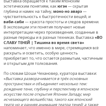
Выставка обращается к таким японским
эстетическим понятиям, как
югэн
— скрытая
глубина и намек на тайну,
моно-но аварэ
—
чувствительность к быстротечности вещей, и
ваби-саби
— красота простоты и следов времени.
В экспозиции эти понятия получают новые
интерпретации через произведения, созданные в
разные периоды и в разных техниках. Выставка
«ВО
СЛАВУ ТЕНЕЙ | Тишина во время света»
напоминает, что именно в мире, стремящемся всё
раскрыть и осветить, особую ценность
приобретает то, что остается размытым, частичным
и открытым для толкования.
По словам Шоши Чехановер, куратора выставки:
«
Выставка разворачивается в трёх основных
пространствах и объединяет несколько тем:
рождение тени, глубину и перспективу в японском
искусстве после открытия Японии Западу; мир
исчезающего волшебства, такого как японский
театр но и ранняя анимация театра теней; а также