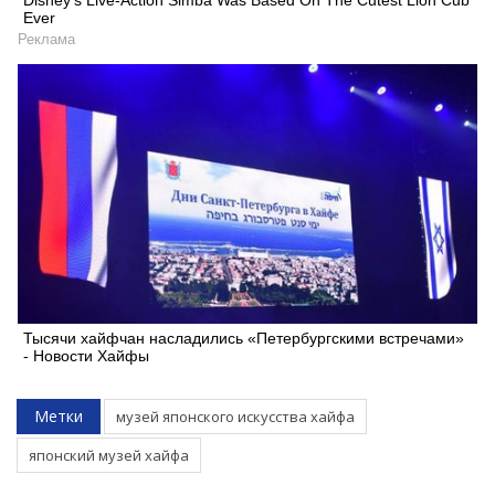
Disney’s Live-Action Simba Was Based On The Cutest Lion Cub
Ever
Реклама
Тысячи хайфчан насладились «Петербургскими встречами»
- Новости Хайфы
Метки
музей японского искусства хайфа
японский музей хайфа