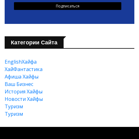
Категории Сайта
EnglishХайфа
XайФантастика
Афиша Хайфы
Ваш Бизнес
История Хайфы
Новости Хайфы
Туризм
Туризм