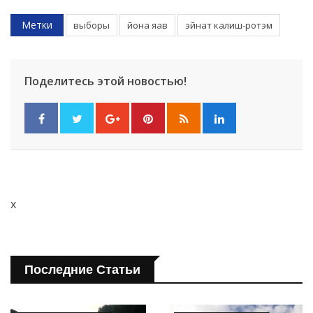
Метки
выборы
йона яав
эйнат калиш-ротэм
Поделитесь этой новостью!
x
Последние Статьи