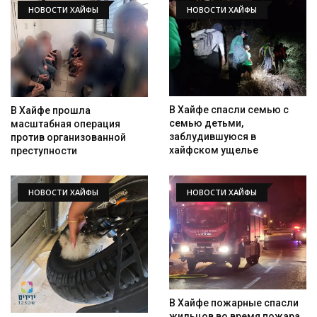
НОВОСТИ ХАЙФЫ
НОВОСТИ ХАЙФЫ
В Хайфе спасли семью с
В Хайфе прошла
семью детьми,
масштабная операция
заблудившуюся в
против организованной
хайфском ущелье
преступности
НОВОСТИ ХАЙФЫ
НОВОСТИ ХАЙФЫ
Искать
В Хайфе пожарные спасли
жильцов во время пожара