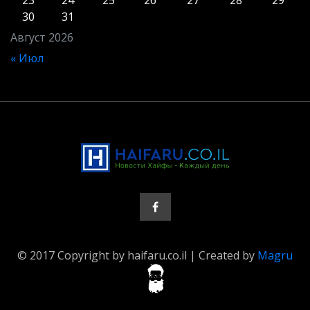
23
24
25
26
27
28
29
30
31
Август 2026
« Июл
© 2017 Copyright by haifaru.co.il | Created by
Magru