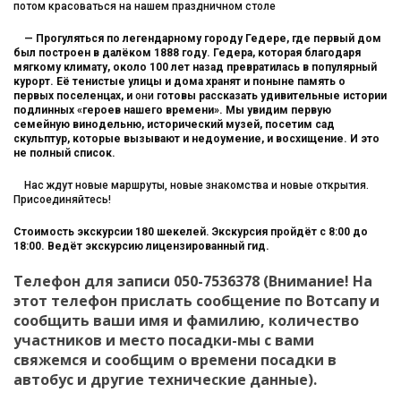
потом красоваться на нашем праздничном столе
—
Прогуляться
по
легендарному
городу
Гедере
,
где первый дом
был построен в далёком 1888 году. Гедера, которая благодаря
мягкому климату, около 100 лет назад превратилась в популярный
курорт. Её тенистые улицы
и
дома
хранят
и
поныне
память
о
первых
поселенцах
,
и
они
готовы
рассказать
удивительные
истории
подлинных
«
героев
нашего
времени
»
.
Мы увидим первую
семейную винодельню, исторический музей, посетим сад
скульптур, которые вызывают и недоумение, и восхищение. И это
не полный список.
Нас ждут новые маршруты, новые знакомства и новые открытия.
Присоединяйтесь!
Стоимость экскурсии 180 шекелей. Экскурсия
пройдёт
с
8:00
до
18:00.
Ведёт
экскурсию
лицензированный
гид
.
Телефон для записи 050-7536378 (Внимание! На
этот телефон прислать сообщение по Вотсапу и
сообщить ваши имя и фамилию, количество
участников и место посадки-мы с вами
свяжемся и сообщим о времени посадки в
автобус и другие технические данные).