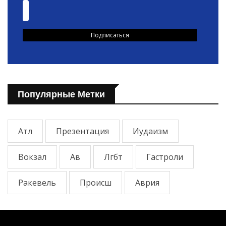
Популярные Метки
Атл
Презентация
Иудаизм
Вокзал
Ав
Лгбт
Гастроли
Ракевель
Происш
Аврия