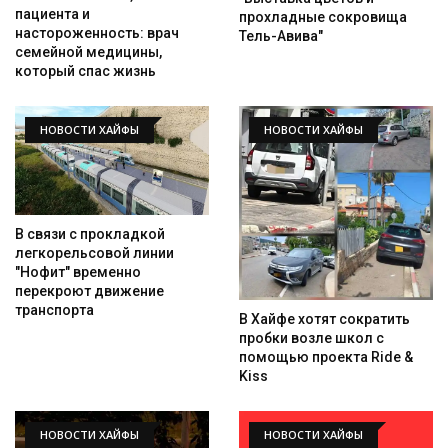
пациента и
прохладные сокровища
настороженность: врач
Тель-Авива"
семейной медицины,
который спас жизнь
НОВОСТИ ХАЙФЫ
НОВОСТИ ХАЙФЫ
В связи с прокладкой
легкорельсовой линии
"Нофит" временно
перекроют движение
транспорта
В Хайфе хотят сократить
пробки возле школ с
помощью проекта Ride &
Искать
Kiss
НОВОСТИ ХАЙФЫ
НОВОСТИ ХАЙФЫ