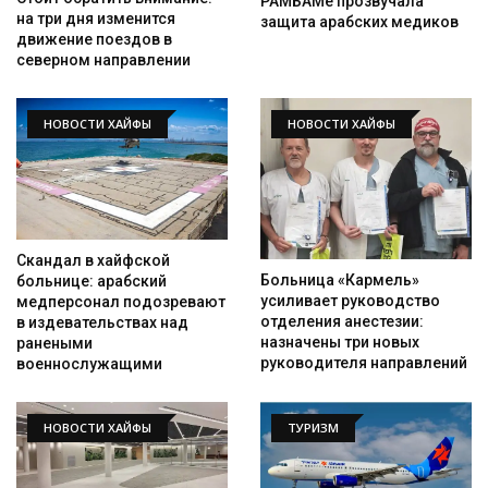
РАМБАМе прозвучала
на три дня изменится
защита арабских медиков
движение поездов в
северном направлении
НОВОСТИ ХАЙФЫ
НОВОСТИ ХАЙФЫ
Скандал в хайфской
Больница «Кармель»
больнице: арабский
усиливает руководство
медперсонал подозревают
отделения анестезии:
в издевательствах над
назначены три новых
ранеными
руководителя направлений
военнослужащими
НОВОСТИ ХАЙФЫ
ТУРИЗМ