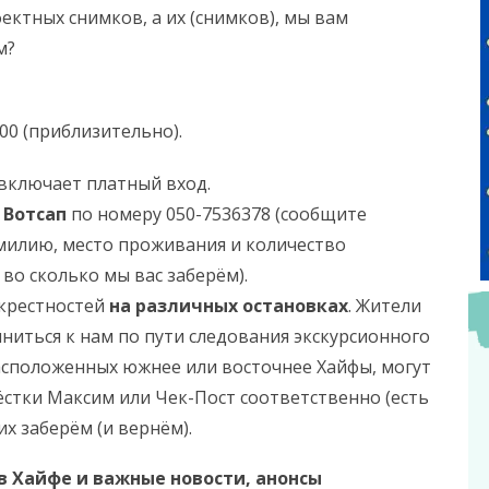
ктных снимков, а их (снимков), мы вам
м?
:00 (приблизительно).
 включает платный вход.
 Вотсап
по номеру 050-7536378 (сообщите
амилию, место проживания и количество
во сколько мы вас заберём).
окрестностей
на различных остановках
. Жители
ниться к нам по пути следования экскурсионного
расположенных южнее или восточнее Хайфы, могут
ёстки Максим или Чек-Пост соответственно (есть
их заберём (и вернём).
в Хайфе и
важные новости, анонсы