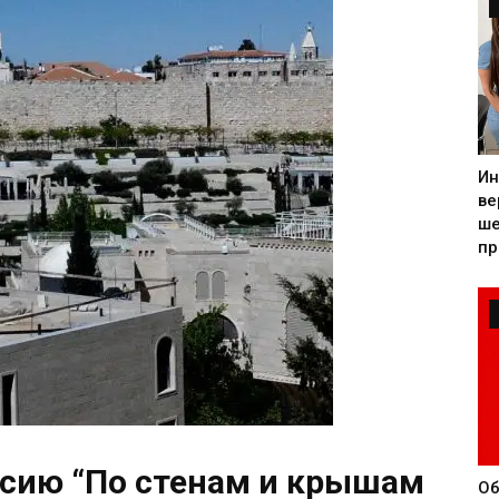
Ин
ве
ше
пр
рсию “По стенам и крышам
Об