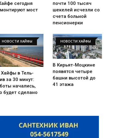
Хайфе сегодня
почти 100 тысяч
монтируют мост
шекелей исчезли со
счета больной
пенсионерки
НОВОСТИ ХАЙФЫ
НОВОСТИ ХАЙФЫ
В Кирьят-Моцкине
появятся четыре
 Хайфы в Тель-
башни высотой до
ив за 30 минут:
41 этажа
боты начались,
о будет сделано