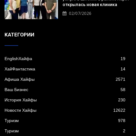
открылась новая клиника
02/07/2026
KАТЕГОРИИ
EnglishХайфа
19
XайФантастика
14
Афиша Хайфы
2571
Ваш Бизнес
58
История Хайфы
230
Новости Хайфы
12622
Туризм
978
Туризм
2