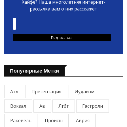
Хайфе? Наша многолетняя интернет-
рассылка вам о них расскажет
Популярные Метки
Атл
Презентация
Иудаизм
Вокзал
Ав
Лгбт
Гастроли
Ракевель
Происш
Аврия