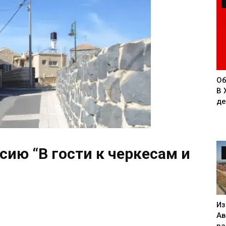
Об
В 
де
ию “В гости к черкесам и
Из
Ав
ра