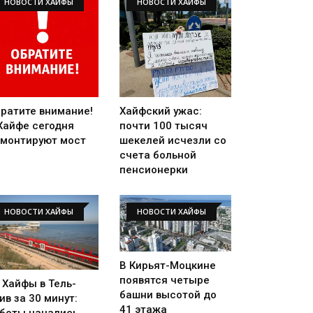
НОВОСТИ ХАЙФЫ
НОВОСТИ ХАЙФЫ
ратите внимание!
Хайфский ужас:
Хайфе сегодня
почти 100 тысяч
монтируют мост
шекелей исчезли со
счета больной
пенсионерки
НОВОСТИ ХАЙФЫ
НОВОСТИ ХАЙФЫ
В Кирьят-Моцкине
появятся четыре
 Хайфы в Тель-
башни высотой до
ив за 30 минут:
41 этажа
боты начались,