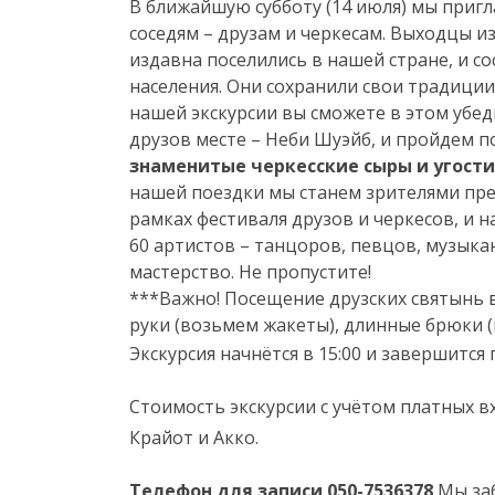
В ближайшую субботу (14 июля) мы приг
соседям – друзам и черкесам. Выходцы из
издавна поселились в нашей стране, и 
населения. Они сохранили свои традиции 
нашей экскурсии вы сможете в этом убед
друзов месте – Неби Шуэйб, и пройдем п
знаменитые черкесские сыры и угост
нашей поездки мы станем зрителями пре
рамках фестиваля друзов и черкесов, и 
60 артистов – танцоров, певцов, музыка
мастерство. Не пропустите!
***Важно! Посещение друзских святынь 
руки (возьмем жакеты), длинные брюки (
Экскурсия начнётся в 15:00 и завершится 
Стоимость экскурсии с учётом платных 
Крайот и Акко.
Телефон для записи 050-7536378
Мы за