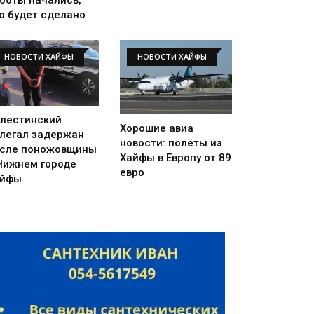
о будет сделано
НОВОСТИ ХАЙФЫ
НОВОСТИ ХАЙФЫ
лестинский
Хорошие авиа
легал задержан
новости: полёты из
сле поножовщины
Хайфы в Европу от 89
Нижнем городе
евро
айфы