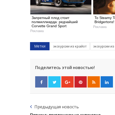
Запретный плод стоит
To Steamy T
полмиллиарда: редчайший
Bridgertons
Corvette Grand Sport
Реклама
Реклама
Метки
экскурсии из крайот
экскурсии из
Поделитесь этой новостью!
Предыдущая новость