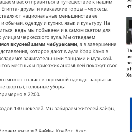
лашаем вас отправиться в путешествие к нашим
чт
 Египта- друзы, и кавказские горцы – черкесы,
составляют национальные меньшинства ее
и обычаи, одежду и кухню, язык и культуру. На
иться, ведь мы побываем и в самом святом для
о улицам черкесского аула. Мы отведаем
имся вкуснейшими чебуреками
, а в завершение
Па
дставления, которое дают в ауле Кфар Кама в
не
насладимся зажигательными танцами и музыкой.
по
нтов местных и приезжих ансамблей покажут свое
в 
Х
возможно только в скромной одежде: закрытые
не шорты), головные уборы.
примерно в 22:00.
входов 140 шекелей. Мы забираем жителей Хайфы,
бираем жителей Хайфы, Крайот, Акко.