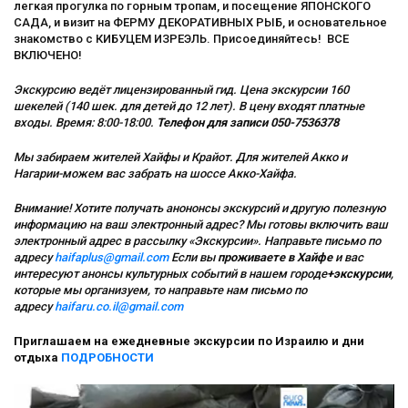
легкая прогулка по горным тропам, и посещение ЯПОНСКОГО
САДА, и визит на ФЕРМУ ДЕКОРАТИВНЫХ РЫБ, и основательное
знакомство с КИБУЦЕМ ИЗРЕЭЛЬ. Присоединяйтесь! ВСЕ
ВКЛЮЧЕНО!
Экскурсию ведёт лицензированный гид. Цена экскурсии 160
шекелей (140 шек. для детей до 12 лет). В цену входят платные
входы. Время: 8:00-18:00.
Телефон для записи 050-7536378
Мы забираем жителей Хайфы и Крайот. Для жителей Акко и
Нагарии-можем вас забрать на шоссе Акко-Хайфа.
Внимание! Хотите получать анононсы экскурсий и другую полезную
информацию на ваш электронный адрес? Мы готовы включить ваш
электронный адрес в рассылку «Экскурсии». Направьте письмо по
адресу
haifaplus@gmail.com
Если вы
проживаете в Хайфе
и вас
интересуют анонсы культурных событий в нашем городе
+экскурсии
,
которые мы организуем, то направьте нам письмо по
адресу
haifaru.co.il@gmail.com
Приглашаем на ежедневные экскурсии по Израилю и дни
отдыха
ПОДРОБНОСТИ