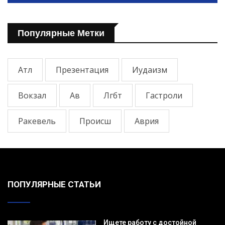
Популярные Метки
Атл
Презентация
Иудаизм
Вокзал
Ав
Лгбт
Гастроли
Ракевель
Происш
Аврия
ПОПУЛЯРНЫЕ СТАТЬИ
Ищете работу с достойной