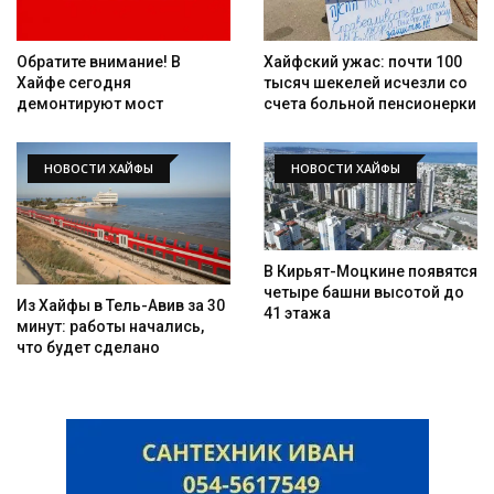
Обратите внимание! В
Хайфский ужас: почти 100
Хайфе сегодня
тысяч шекелей исчезли со
демонтируют мост
счета больной пенсионерки
НОВОСТИ ХАЙФЫ
НОВОСТИ ХАЙФЫ
Искать
В Кирьят-Моцкине появятся
четыре башни высотой до
Из Хайфы в Тель-Авив за 30
41 этажа
минут: работы начались,
что будет сделано