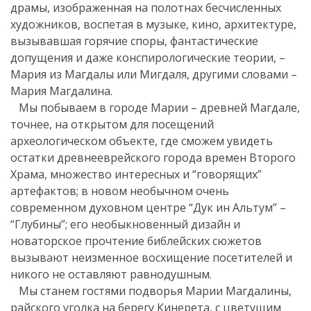
драмы, изображенная на полотнах бесчисленных
художников, воспетая в музыке, кино, архитектуре,
вызывавшая горячие споры, фантастические
допущения и даже конспирологические теории, –
Мария из Магдалы или Мигдаля, другими словами –
Мария Магдалина.
Мы побываем в городе Марии – древней Магдале,
точнее, на открытом для посещений
археологическом объекте, где сможем увидеть
остатки древнееврейского города времен Второго
Храма, множество интересных и “говорящих”
артефактов; в новом необычном очень
современном духовном центре “Дук ин Альтум” –
“Глубины”; его необыкновенный дизайн и
новаторское прочтение библейских сюжетов
вызывают неизменное восхищение посетителей и
никого не оставляют равнодушным.
Мы станем гостями подворья Марии Магдалины,
райского уголка на берегу Кинерета, с цветущим