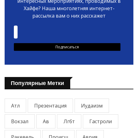
интересных мероприятиях, проводимых в
Хайфе? Наша многолетняя интернет-
рассылка вам о них расскажет
Популярные Метки
Атл
Презентация
Иудаизм
Вокзал
Ав
Лгбт
Гастроли
Ракевель
Происш
Аврия