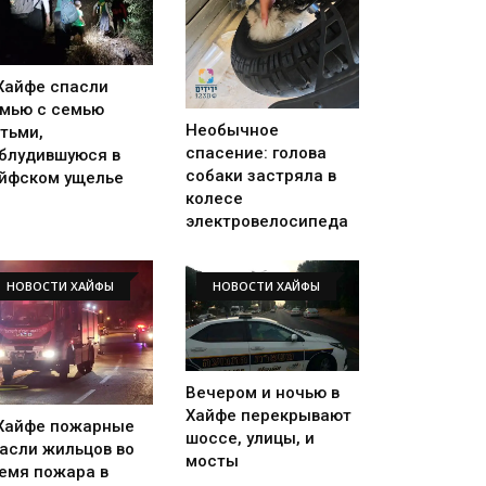
Хайфе спасли
мью с семью
Необычное
тьми,
спасение: голова
блудившуюся в
собаки застряла в
йфском ущелье
колесе
электровелосипеда
НОВОСТИ ХАЙФЫ
НОВОСТИ ХАЙФЫ
Вечером и ночью в
Хайфе перекрывают
Хайфе пожарные
шоссе, улицы, и
асли жильцов во
мосты
емя пожара в