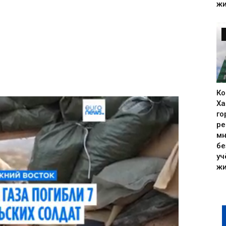
жи
Ко
Ха
го
ре
мн
бе
уч
жи