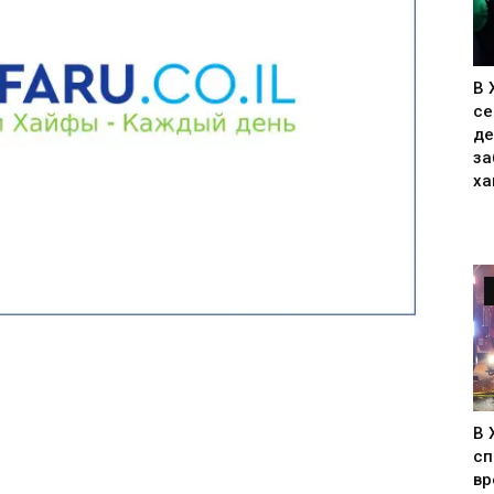
В 
се
де
за
ха
В 
сп
вр