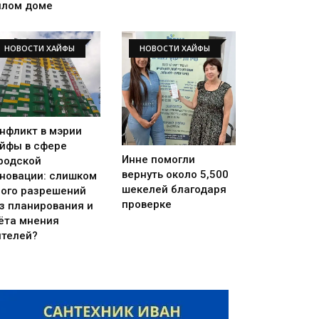
лом доме
НОВОСТИ ХАЙФЫ
НОВОСТИ ХАЙФЫ
нфликт в мэрии
йфы в сфере
Инне помогли
родской
вернуть около 5,500
новации: слишком
шекелей благодаря
ого разрешений
проверке
з планирования и
ёта мнения
телей?