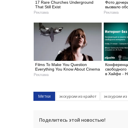
17 Rare Churches Underground
Фото дочер
That Still Exist
вызвало об
Реклама
Реклама
Films To Make You Question
Конференци
Everything You Know About Cinema
свободного 
в Хайфе - 
Реклама
Метки
экскурсии из крайот
экскурсии из
Поделитесь этой новостью!