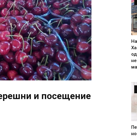
На
Ха
од
н
ма
ерешни и посещение
Пе
но