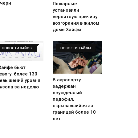
чери
Пожарные
установили
вероятную причину
возгорания в жилом
доме Хайфы
НОВОСТИ ХАЙФЫ
НОВОСТИ ХАЙФЫ
Хайфе бьют
евогу: более 130
В аэропорту
евышений уровня
задержан
нзола за неделю
осужденный
педофил,
скрывавшийся за
границей более 10
лет