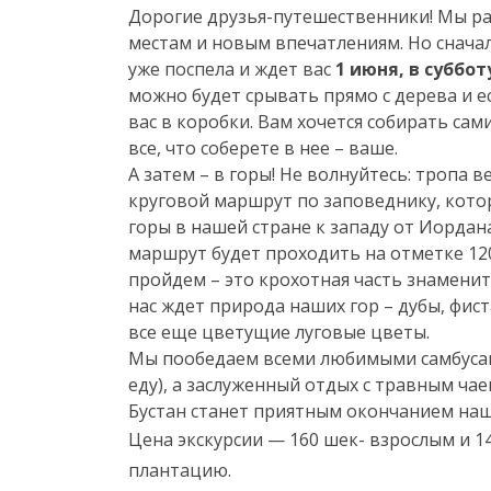
Дорогие друзья-путешественники! Мы ра
местам и новым впечатлениям. Но снача
уже поспела и ждет вас
1 июня, в суббот
можно будет срывать прямо с дерева и е
вас в коробки. Вам хочется собирать сам
все, что соберете в нее – ваше.
А затем – в горы! Не волнуйтесь: тропа
круговой маршрут по заповеднику, кото
горы в нашей стране к западу от Иордана
маршрут будет проходить на отметке 120
пройдем – это крохотная часть знаменит
нас ждет природа наших гор – дубы, фис
все еще цветущие луговые цветы.
Мы пообедаем всеми любимыми самбусак
еду), а заслуженный отдых с травным чае
Бустан станет приятным окончанием наш
Цена экскурсии — 160 шек- взрослым и 14
плантацию.