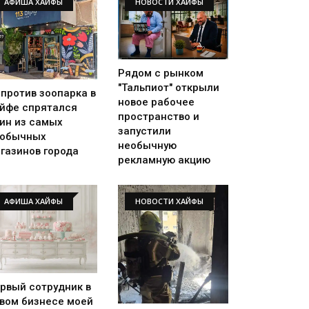
АФИША ХАЙФЫ
НОВОСТИ ХАЙФЫ
Рядом с рынком
"Тальпиот" открыли
против зоопарка в
новое рабочее
йфе спрятался
пространство и
ин из самых
запустили
еобычных
необычную
газинов города
рекламную акцию
АФИША ХАЙФЫ
НОВОСТИ ХАЙФЫ
рвый сотрудник в
вом бизнесе моей