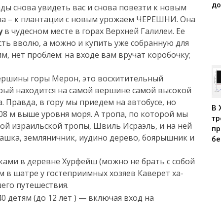
до
ды снова увидеть вас и снова повезти к новым
ла – к плантации с новым урожаем ЧЕРЕШНИ. Она
у
в чудесном месте в горах Верхней Галилеи. Ее
сть вволю, а можно и купить уже собранную для
им, нет проблем: на входе вам вручат коробочку;
 вершины горы Мерон, это восхитительный
рый находится на самой вершине самой высокой
. Правда, в гору мы приедем на автобусе, но
В 
8 м выше уровня моря. А тропа, по которой мы
тр
ой израильской тропы, Швиль Исраэль, и на ней
пр
ташка, земляничник, иудино дерево, боярышник и
бе
ами в деревне Хурфейш (можно не брать с собой
м в шатре у гостеприимных хозяев Каверет ха-
его путешествия.
0 детям (до 12 лет ) — включая вход на