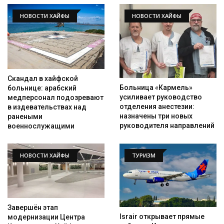
НОВОСТИ ХАЙФЫ
НОВОСТИ ХАЙФЫ
Скандал в хайфской
Больница «Кармель»
больнице: арабский
усиливает руководство
медперсонал подозревают
отделения анестезии:
в издевательствах над
назначены три новых
ранеными
руководителя направлений
военнослужащими
НОВОСТИ ХАЙФЫ
ТУРИЗМ
Завершён этап
Israir открывает прямые
модернизации Центра