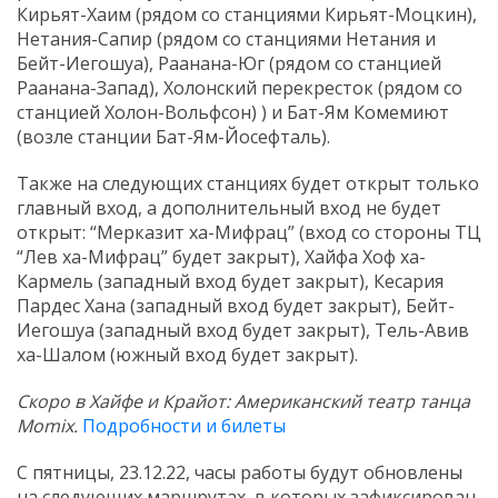
Кирьят-Хаим (рядом со станциями Кирьят-Моцкин),
Нетания-Сапир (рядом со станциями Нетания и
Бейт-Иегошуа), Раанана-Юг (рядом со станцией
Раанана-Запад), Холонский перекресток (рядом со
станцией Холон-Вольфсон) ) и Бат-Ям Комемиют
(возле станции Бат-Ям-Йосефталь).
Также на следующих станциях будет открыт только
главный вход, а дополнительный вход не будет
открыт: “Мерказит ха-Мифрац” (вход со стороны ТЦ
“Лев ха-Мифрац” будет закрыт), Хайфа Хоф ха-
Кармель (западный вход будет закрыт), Кесария
Пардес Хана (западный вход будет закрыт), Бейт-
Иегошуа (западный вход будет закрыт), Тель-Авив
ха-Шалом (южный вход будет закрыт).
Скоро в Хайфе и Крайот: Американский театр танца
Momix.
Подробности и билеты
С пятницы, 23.12.22, часы работы будут обновлены
на следующих маршрутах, в которых зафиксирован