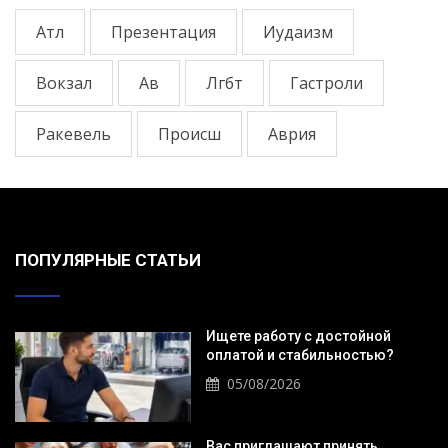
Атл
Презентация
Иудаизм
Вокзал
Ав
Лгбт
Гастроли
Ракевель
Происш
Аврия
ПОПУЛЯРНЫЕ СТАТЬИ
Ищете работу с достойной
оплатой и стабильностью?
05/08/2026
Вас приглашают принять