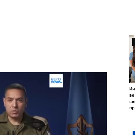
Ин
ве
ше
пр