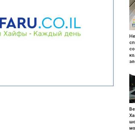
Н
сп
со
ко
эл
Ве
Ха
шо
м