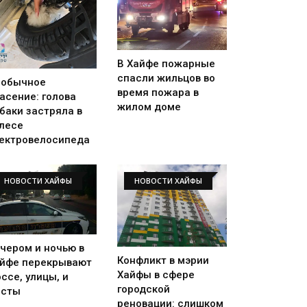
В Хайфе пожарные
спасли жильцов во
еобычное
время пожара в
асение: голова
жилом доме
баки застряла в
лесе
ектровелосипеда
НОВОСТИ ХАЙФЫ
НОВОСТИ ХАЙФЫ
чером и ночью в
Конфликт в мэрии
йфе перекрывают
Хайфы в сфере
ссе, улицы, и
городской
осты
реновации: слишком