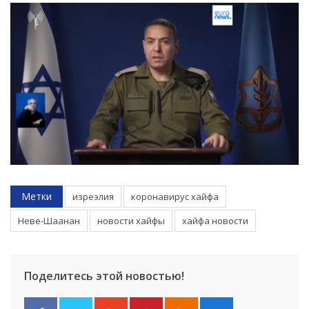
Метки
изреэлия
коронавирус хайфа
Неве-Шаанан
новости хайфы
хайфа новости
Поделитесь этой новостью!