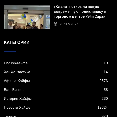
«Клалит» открыла новую
современную поликлинику в
торговом центре «Эйн Сара»
28/07/2026
KАТЕГОРИИ
EnglishХайфа
19
XайФантастика
14
Афиша Хайфы
2573
Ваш Бизнес
58
История Хайфы
230
Новости Хайфы
12624
Туризм
978