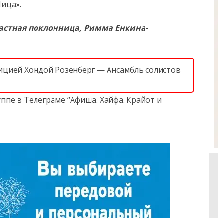
Лица».
астная поклонница, Римма Енкина-
етицией Хондой Розенберг — Ансамбль солистов
ппе в Телеграме “Афиша. Хайфа. Крайот и