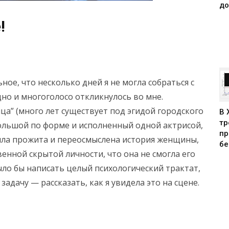
до
!
ое, что несколько дней я не могла собраться с
щно и многоголосо откликнулось во мне.
ца” (много лет существует под эгидой городского
В 
тр
большой по форме и исполненный одной актрисой,
пр
была прожита и переосмыслена история женщины,
бе
енной скрытой личности, что она не смогла его
ыло бы написать целый психологический трактат,
задачу — рассказать, как я увидела это на сцене.