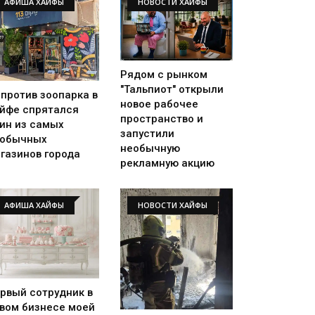
АФИША ХАЙФЫ
НОВОСТИ ХАЙФЫ
Рядом с рынком
"Тальпиот" открыли
против зоопарка в
новое рабочее
йфе спрятался
пространство и
ин из самых
запустили
еобычных
необычную
газинов города
рекламную акцию
АФИША ХАЙФЫ
НОВОСТИ ХАЙФЫ
рвый сотрудник в
вом бизнесе моей