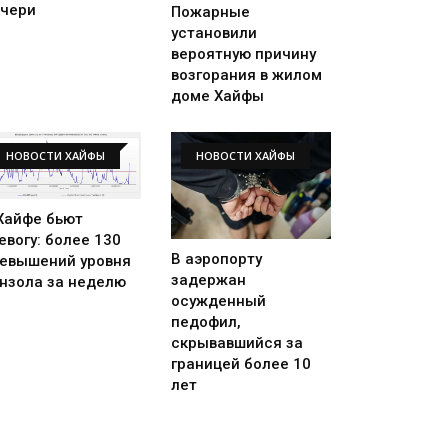
чери
Пожарные
установили
вероятную причину
возгорания в жилом
доме Хайфы
НОВОСТИ ХАЙФЫ
НОВОСТИ ХАЙФЫ
Хайфе бьют
евогу: более 130
В аэропорту
евышений уровня
задержан
нзола за неделю
осужденный
педофил,
скрывавшийся за
границей более 10
лет