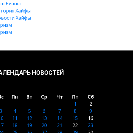
ш Бизнес
тория Хайфы
вости Хайфы
уризм
уризм
Искать
АЛЕНДАРЬ НОВОСТЕЙ
Вс
Пн
Вт
Ср
Чт
Пт
Сб
1
2
3
4
5
6
7
8
9
10
11
12
13
14
15
16
17
18
19
20
21
22
23
24
25
26
27
28
29
30