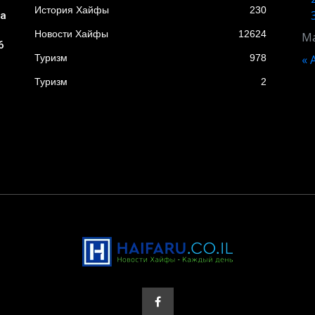
История Хайфы
230
ба
Новости Хайфы
12624
Ма
6
Туризм
978
« 
Туризм
2