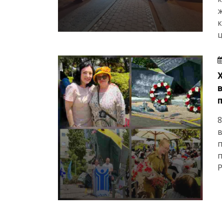
к
ц
8
в
п
Р