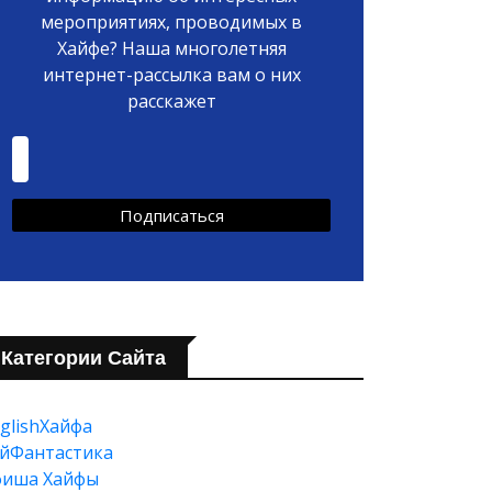
мероприятиях, проводимых в
Хайфе? Наша многолетняя
интернет-рассылка вам о них
расскажет
Категории Сайта
glishХайфа
йФантастика
фиша Хайфы