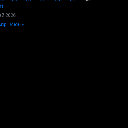
31
й 2026
Апр
Июн »