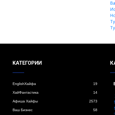
Ва
Ис
Но
Т
Т
KАТЕГОРИИ
К
EnglishХайфа
19
XайФантастика
14
Афиша Хайфы
2573
Ваш Бизнес
58