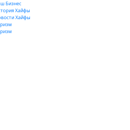
ш Бизнес
тория Хайфы
вости Хайфы
уризм
уризм