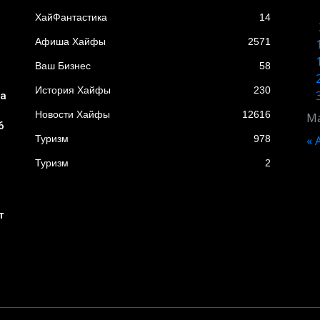
XайФантастика
14
Афиша Хайфы
2571
Ваш Бизнес
58
История Хайфы
230
ба
Новости Хайфы
12616
Ма
6
Туризм
978
« 
Туризм
2
т