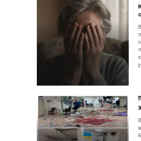
В
п
п
к
у
В
б