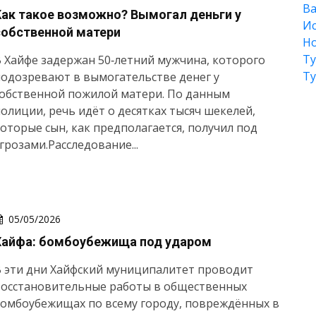
Ва
Как такое возможно? Вымогал деньги у
Ис
собственной матери
Но
Т
 Хайфе задержан 50‑летний мужчина, которого
Т
одозревают в вымогательстве денег у
собственной пожилой матери. По данным
олиции, речь идёт о десятках тысяч шекелей,
оторые сын, как предполагается, получил под
грозами.Расследование...
05/05/2026
Хайфа: бомбоубежища под ударом
 эти дни Хайфский муниципалитет проводит
восстановительные работы в общественных
омбоубежищах по всему городу, повреждённых в