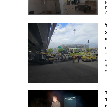
г
О
Н
с
о