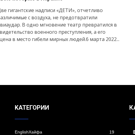
ве гигантские надписи «ДЕТИ», отчетливо
азличимые с воздуха, не предотвратили
виаудар. В одно мгновение театр превратился в
видетельство военного преступления, а его
цена в место гибели мирных людей.6 марта 2022...
KАТЕГОРИИ
К
EnglishХайфа
19