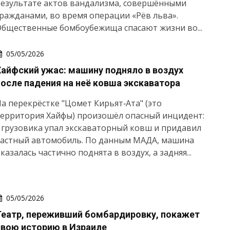
результате актов вандализма, совершёнными
ражданами, во время операции «Рёв льва».
бщественные бомбоубежища спасают жизни во...
05/05/2026
Хайфский ужас: машину подняло в воздух
после падения на неё ковша экскаватора
а перекрёстке "Цомет Кирьят‑Ата" (это
территория Хайфы) произошёл опасный инцидент:
 грузовика упал экскаваторный ковш и придавил
частный автомобиль. По данным МАДА, машина
казалась частично поднята в воздух, а задняя...
05/05/2026
Театр, переживший бомбардировку, покажет
свою историю в Израиле