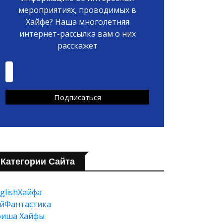
мероприятиях, проводимых в
Хайфе? Наша многолетняя
интернет-рассылка вам о них
расскажет
Категории Сайта
glishХайфа
йФантастика
фиша Хайфы