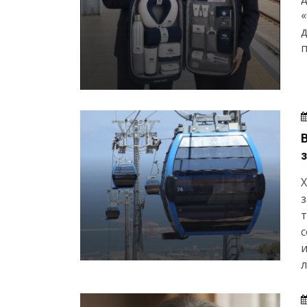
«
д
п
Х
з
с
и
л