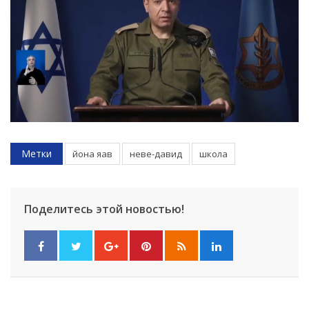
Метки
йона яав
неве-давид
школа
Поделитесь этой новостью!