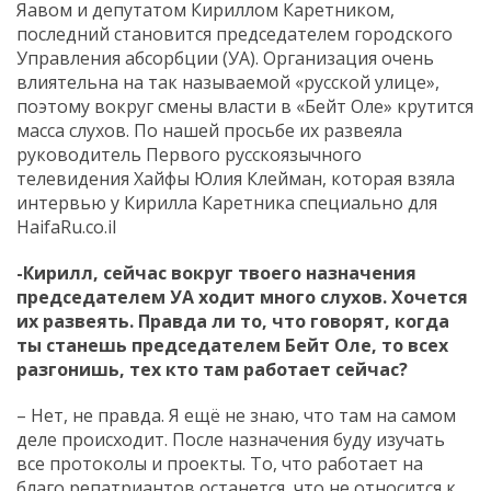
Яавом и депутатом Кириллом Каретником,
последний становится председателем городского
Управления абсорбции (УА). Организация очень
влиятельна на так называемой «русской улице»,
поэтому вокруг смены власти в «Бейт Оле» крутится
масса слухов. По нашей просьбе их развеяла
руководитель Первого русскоязычного
телевидения Хайфы Юлия Клейман, которая взяла
интервью у Кирилла Каретника специально для
HaifaRu.co.il
-Кирилл, сейчас вокруг твоего назначения
председателем УА ходит много слухов. Хочется
их развеять. Правда ли то, что говорят, когда
ты станешь председателем Бейт Оле, то всех
разгонишь, тех кто там работает сейчас?
– Нет, не правда. Я ещё не знаю, что там на самом
деле происходит. После назначения буду изучать
все протоколы и проекты. То, что работает на
благо репатриантов останется, что не относится к