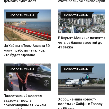
демонтируют мост
счета больной пенсионерки
НОВОСТИ ХАЙФЫ
НОВОСТИ ХАЙФЫ
В Кирьят-Моцкине появятся
четыре башни высотой до
Из Хайфы в Тель-Авив за 30
41 этажа
минут: работы начались,
что будет сделано
НОВОСТИ ХАЙФЫ
НОВОСТИ ХАЙФЫ
Палестинский нелегал
Хорошие авиа новости:
задержан после
полёты из Хайфы в Европу
поножовщины в Нижнем
от 89 евро