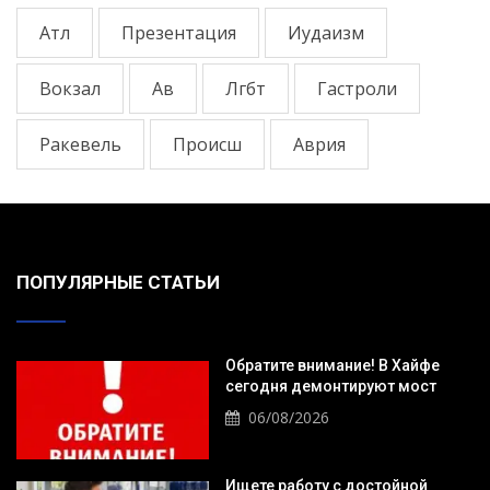
Атл
Презентация
Иудаизм
Вокзал
Ав
Лгбт
Гастроли
Ракевель
Происш
Аврия
ПОПУЛЯРНЫЕ СТАТЬИ
Обратите внимание! В Хайфе
сегодня демонтируют мост
06/08/2026
Ищете работу с достойной