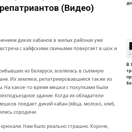
до
репатриантов (Видео)
анением диких кабанов в жилых районах уже
о встреча с хайфскими свиньями повергает в шок и
В 
рибывших из Беларуси, вселялась в съёмную
тр
пр
ане. Их земляки, репатриировавшиеся также из
бе
ы. На какое-то время мешки с покупками были
рёхподъездное здание. Когда их обладатели
мешков поедает дикий кабан (яйца, молоко, хлеб,
ились сородичи.
 хрюкали. Нам было реально страшно. Короче,