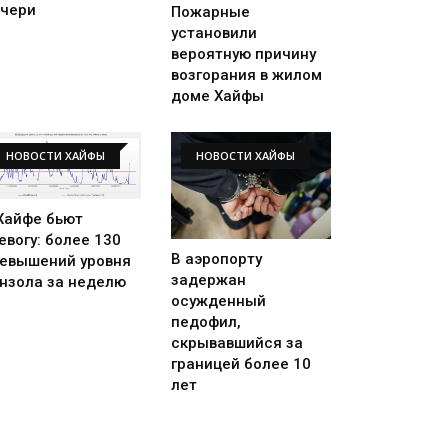
чери
Пожарные
установили
вероятную причину
возгорания в жилом
доме Хайфы
НОВОСТИ ХАЙФЫ
НОВОСТИ ХАЙФЫ
Хайфе бьют
евогу: более 130
В аэропорту
евышений уровня
задержан
нзола за неделю
осужденный
педофил,
скрывавшийся за
границей более 10
лет