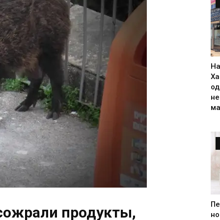
На
Ха
од
н
ма
Пе
сожрали продукты,
но