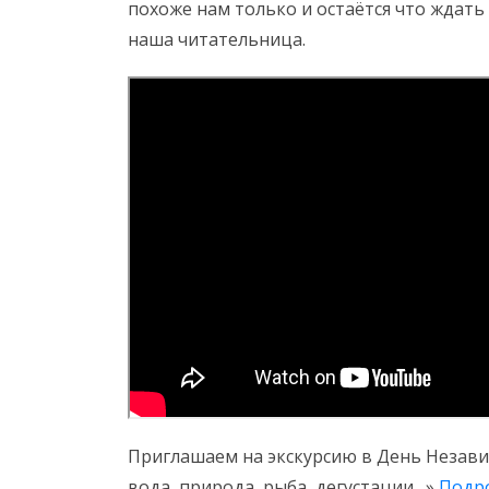
похоже нам только и остаётся что ждат
наша читательница.
Приглашаем на экскурсию в День Независ
вода, природа, рыба, дегустации…»
Подр