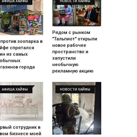
АФИША ХАЙФЫ
НОВОСТИ ХАЙФЫ
Рядом с рынком
"Тальпиот" открыли
против зоопарка в
новое рабочее
йфе спрятался
пространство и
ин из самых
запустили
еобычных
необычную
газинов города
рекламную акцию
АФИША ХАЙФЫ
НОВОСТИ ХАЙФЫ
рвый сотрудник в
вом бизнесе моей