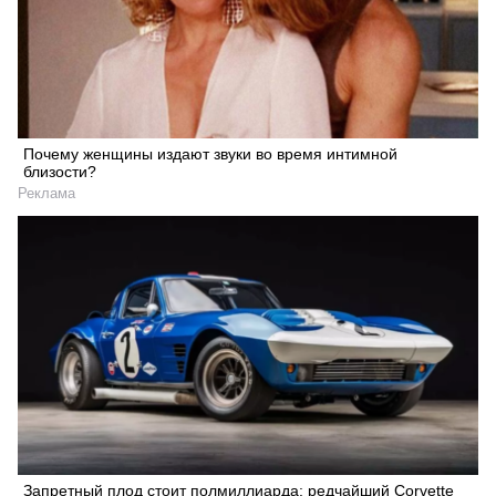
Почему женщины издают звуки во время интимной
близости?
Реклама
Запретный плод стоит полмиллиарда: редчайший Corvette