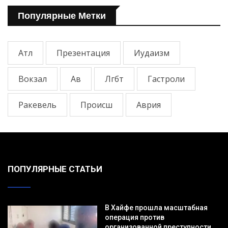
Популярные Метки
Атл
Презентация
Иудаизм
Вокзал
Ав
Лгбт
Гастроли
Ракевель
Происш
Аврия
ПОПУЛЯРНЫЕ СТАТЬИ
В Хайфе прошла масштабная
операция против
организованной преступности