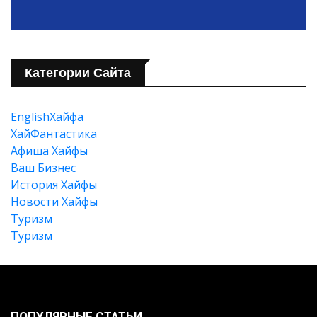
Категории Сайта
EnglishХайфа
XайФантастика
Афиша Хайфы
Ваш Бизнес
История Хайфы
Новости Хайфы
Туризм
Туризм
Искать
ПОПУЛЯРНЫЕ СТАТЬИ