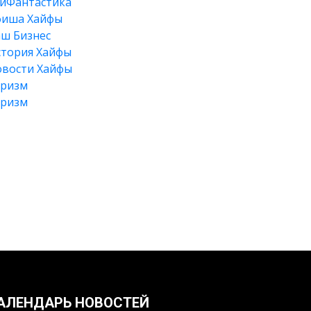
йФантастика
фиша Хайфы
ш Бизнес
тория Хайфы
вости Хайфы
уризм
уризм
Искать
АЛЕНДАРЬ НОВОСТЕЙ