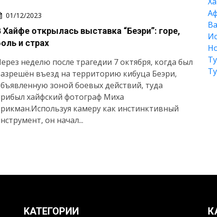
Xа
А
01/12/2023
Ва
В Хайфе открылась выставка “Беэри”: горе,
Ис
боль и страх
Но
Т
ерез неделю после трагедии 7 октября, когда был
Т
азрешён въезд на территорию кибуца Беэри,
бъявленную зоной боевых действий, туда
прибыл хайфский фотограф Миха
рикман.Используя камеру как инстинктивный
нструмент, он начал...
KАТЕГОРИИ
К