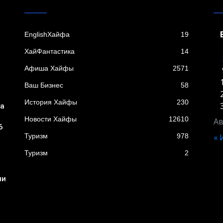
EnglishХайфа
19
XайФантастика
14
Афиша Хайфы
2571
Ваш Бизнес
58
История Хайфы
230
ба
Новости Хайфы
12610
Ав
6
Туризм
978
«
Туризм
2
ни