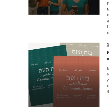
г
м
Г
н
М
э
у
Т