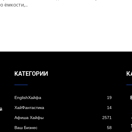
о ёмкости,...
KАТЕГОРИИ
К
EnglishХайфа
19
я
XайФантастика
14
й
Афиша Хайфы
2571
Ваш Бизнес
58