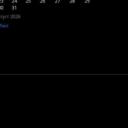
23
24
25
26
27
28
29
30
31
густ 2026
 Июл