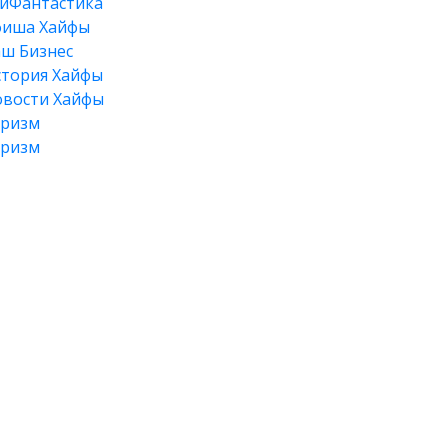
йФантастика
фиша Хайфы
ш Бизнес
тория Хайфы
вости Хайфы
уризм
уризм