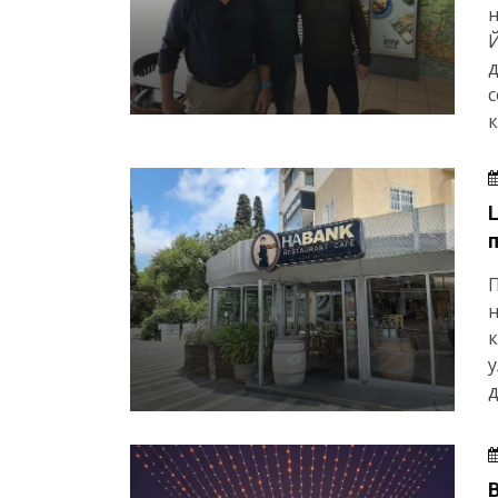
н
Й
д
с
П
н
у
д