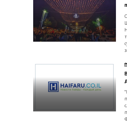
О
Ш
т
с
з
"
п
с
п
Ф