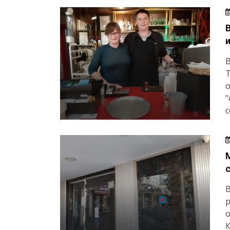
В
T
о
"
с
В
р
о
К