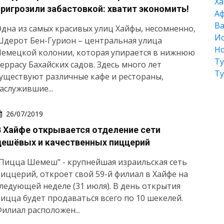
Xа
пригрозили забастовкой: хватит экономить!
А
Ва
дна из самых красивых улиц Хайфы, несомненно,
Ис
дерот Бен-Гурион – центральная улица
Но
Немецкой колонии, которая упирается в нижнюю
Т
еррасу Бахайских садов. Здесь много лет
Т
уществуют различные кафе и рестораны,
аслужившие...
26/07/2019
В Хайфе открывается отделение сети
дешёвых и качественных пиццерий
Пицца Шемеш" - крупнейшая израильская сеть
иццерий, откроет свой 59-й филиал в Хайфе на
ледующей неделе (31 июля). В день открытия
ицца будет продаваться всего по 10 шекелей.
илиал расположен...