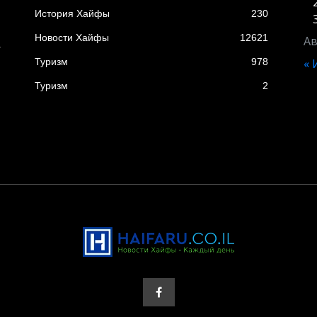
н
История Хайфы
230
Новости Хайфы
12621
Ав
т
Туризм
978
«
Туризм
2