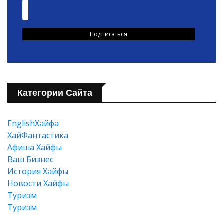
Категории Сайта
EnglishХайфа
XайФантастика
Афиша Хайфы
Ваш Бизнес
История Хайфы
Новости Хайфы
Туризм
Туризм