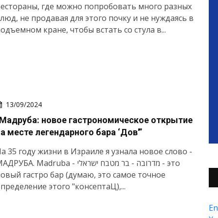
естораны, где можно попробовать много разных
люд, не продавая для этого почку и не нуждаясь в
одъемном кране, чтобы встать со стула в...
13/09/2024
“Мадруба: новое гастрономическое открытие
на месте легендарного бара ‘Дов'”
а 35 году жизни в Израиле я узнала новое слово -
ДРУБА. Madruba - מדרובה - בר מטבח ישראלי - это
овый гастро бар (думаю, это самое точное
пределение этого "консептаЦ),...
En