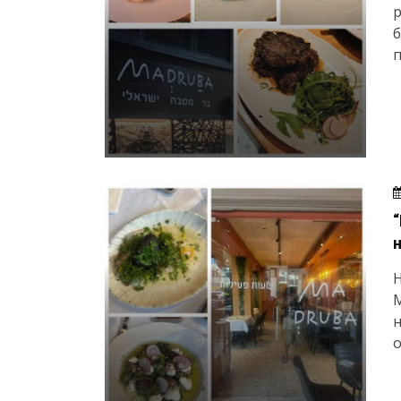
р
б
п
Н
МА
н
о