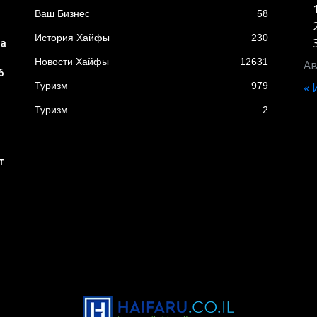
Ваш Бизнес
58
История Хайфы
230
ба
Новости Хайфы
12631
Ав
6
Туризм
979
«
Туризм
2
т