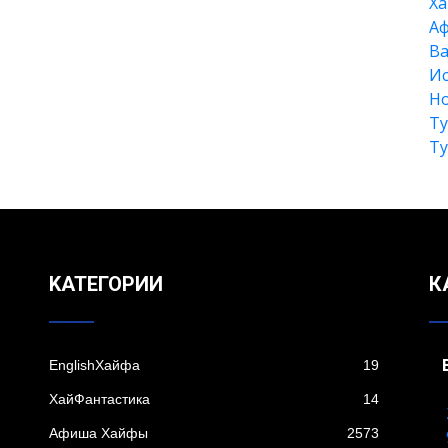
Xа
А
Ва
Ис
Но
Т
Т
KАТЕГОРИИ
К
EnglishХайфа
19
XайФантастика
14
Афиша Хайфы
2573