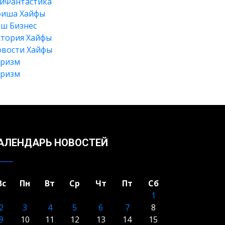
йФантастика
фиша Хайфы
ш Бизнес
тория Хайфы
вости Хайфы
уризм
уризм
Искать
АЛЕНДАРЬ НОВОСТЕЙ
Вс
Пн
Вт
Ср
Чт
Пт
Сб
1
2
3
4
5
6
7
8
9
10
11
12
13
14
15