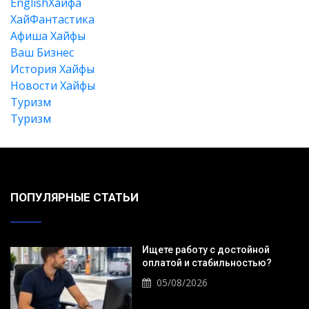
EnglishХайфа
XайФантастика
Афиша Хайфы
Ваш Бизнес
История Хайфы
Новости Хайфы
Туризм
Туризм
Искать
ПОПУЛЯРНЫЕ СТАТЬИ
Ищете работу с достойной
оплатой и стабильностью?
05/08/2026