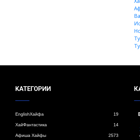
Xа
А
Ва
Ис
Но
Т
Т
KАТЕГОРИИ
К
EnglishХайфа
19
XайФантастика
14
Афиша Хайфы
2573