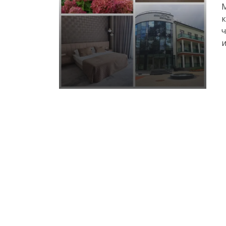
к
ч
и