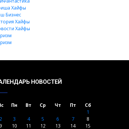
йФантастика
фиша Хайфы
ш Бизнес
тория Хайфы
вости Хайфы
уризм
Искать
уризм
АЛЕНДАРЬ НОВОСТЕЙ
Вс
Пн
Вт
Ср
Чт
Пт
Сб
1
2
3
4
5
6
7
8
9
10
11
12
13
14
15