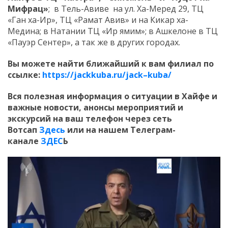
Мифрац»
; в Тель-Авиве на ул. Ха-Меред 29, ТЦ
«Ган ха-Ир», ТЦ «Рамат Авив» и на Кикар ха-
Медина; в Натании ТЦ «Ир ямим»; в Ашкелоне в ТЦ
«Пауэр Сентер», а так же в других городах.
Вы можете найти ближайший к вам филиал по
ссылке:
https
://
jackkuba
.
ru
/
jack
–
kuba
/
Вся полезная информация о ситуации в Хайфе и
важные новости, анонсы мероприятий и
экскурсий на ваш телефон
через сеть
Вотсап
Здесь
или на нашем Телеграм-
канале
ЗДЕС
Ь