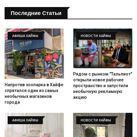
Последние Статьи
АФИША ХАЙФЫ
НОВОСТИ ХАЙФЫ
Рядом с рынком "Тальпиот"
открыли новое рабочее
Напротив зоопарка в Хайфе
пространство и запустили
спрятался один из самых
необычную рекламную
необычных магазинов
акцию
города
АФИША ХАЙФЫ
НОВОСТИ ХАЙФЫ