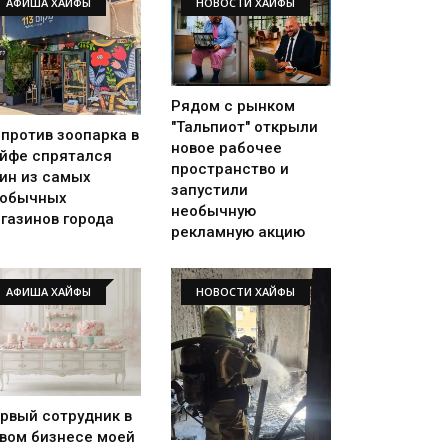
АФИША ХАЙФЫ
НОВОСТИ ХАЙФЫ
Рядом с рынком
"Тальпиот" открыли
против зоопарка в
новое рабочее
йфе спрятался
пространство и
ин из самых
запустили
еобычных
необычную
газинов города
рекламную акцию
АФИША ХАЙФЫ
НОВОСТИ ХАЙФЫ
рвый сотрудник в
вом бизнесе моей