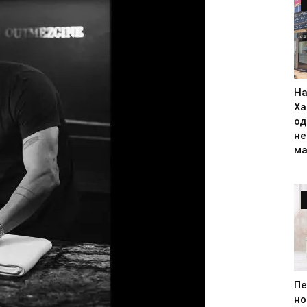
На
Ха
од
н
ма
Пе
но