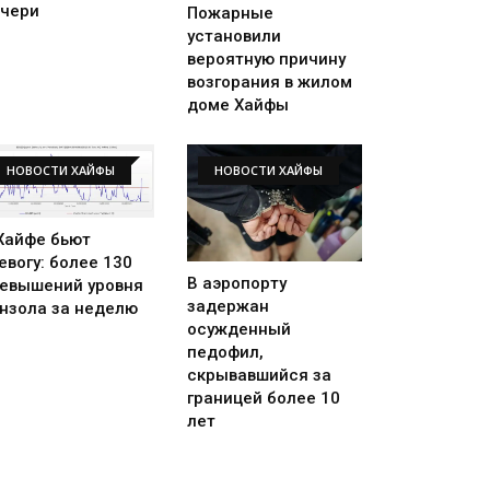
чери
Пожарные
установили
вероятную причину
возгорания в жилом
доме Хайфы
НОВОСТИ ХАЙФЫ
НОВОСТИ ХАЙФЫ
Хайфе бьют
евогу: более 130
В аэропорту
евышений уровня
задержан
нзола за неделю
осужденный
педофил,
скрывавшийся за
границей более 10
лет