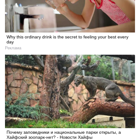
Why this ordinary drink is the secret to feeling your best every
day
Реклама
Почему заповедники и национальные парки открыты, а
Хайфский зоопарк-нет? - Новости Хайфы