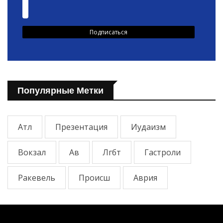
Популярные Метки
Атл
Презентация
Иудаизм
Вокзал
Ав
Лгбт
Гастроли
Ракевель
Происш
Аврия