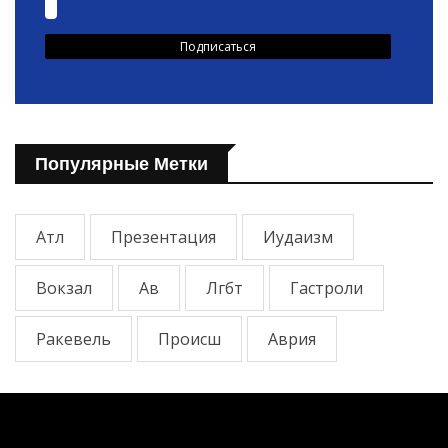
Популярные Метки
Атл
Презентация
Иудаизм
Вокзал
Ав
Лгбт
Гастроли
Ракевель
Происш
Аврия