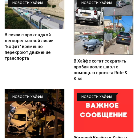
НОВОСТИ ХАЙФЫ
НОВОСТИ ХАЙФЫ
В связи с прокладкой
легкорельсовой линии
"Еофит" временно
перекроют движение
транспорта
В Хайфе хотят сократить
пробки возле школ с
помощью проекта Ride &
Kiss
НОВОСТИ ХАЙФЫ
НОВОСТИ ХАЙФЫ
Искать
Жителей Крайот и Хайфы