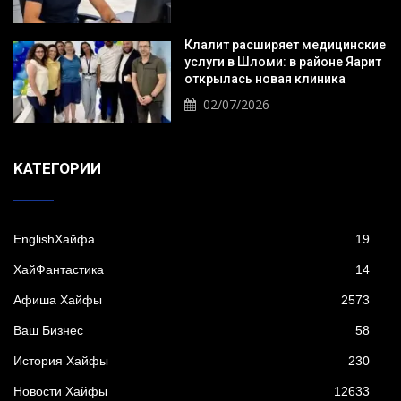
Клалит расширяет медицинские
услуги в Шломи: в районе Яарит
открылась новая клиника
02/07/2026
KАТЕГОРИИ
EnglishХайфа
19
XайФантастика
14
Афиша Хайфы
2573
Ваш Бизнес
58
История Хайфы
230
Новости Хайфы
12633