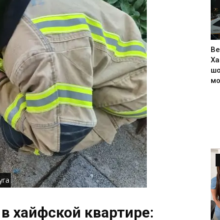
Ве
Ха
шо
м
уга
в хайфской квартире: