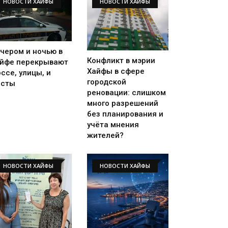
НОВОСТИ ХАЙФЫ
НОВОСТИ ХАЙФЫ
чером и ночью в
Конфликт в мэрии
йфе перекрывают
Хайфы в сфере
ссе, улицы, и
городской
осты
реновации: слишком
много разрешений
без планирования и
учёта мнения
жителей?
НОВОСТИ ХАЙФЫ
НОВОСТИ ХАЙФЫ