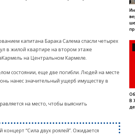
Ин
ве
ше
пр
ванием капитана Барака Салема спасли четырех
ул в жилой квартире на втором этаже
аКармель на Центральном Кармеле.
елом состоянии, еще две погибли. Людей на месте
гонь нанес значительный ущерб имуществу в
Об
В 
авляется на место, чтобы выяснить
де
й концерт “Сила двух роялей”. Ожидается