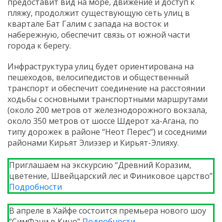
предоставит вид на море, движение и доступ к
пляжу, продолжит существующую сеть улиц в
квартале Бат Галим с запада на восток и
набережную, обеспечит связь от южной части
города к берегу.
Инфраструктура улиц будет ориентирована на
пешеходов, велосипедистов и общественный
транспорт и обеспечит соединение на расстоянии
ходьбы с основными транспортными маршрутами
(около 200 метров от железнодорожного вокзала,
около 350 метров от шоссе Шдерот ха-Агана, по
типу дорожек в районе “Неот Перес”) и соседними
районами Кирьят Элиэзер и Кирьят-Элияху.
Приглашаем на экскурсию “Древний Коразим,
цветение, Швейцарский лес и Финиковое царство”
Подробности
В апреле в Хайфе состоится премьера нового шоу
“СимФани в Кино”
Подробности