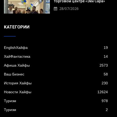
торговом центре «Эйн Сара»
28/07/2026
KАТЕГОРИИ
EnglishХайфа
19
XайФантастика
14
Афиша Хайфы
2573
Ваш Бизнес
58
История Хайфы
230
Новости Хайфы
12624
Туризм
978
Туризм
2