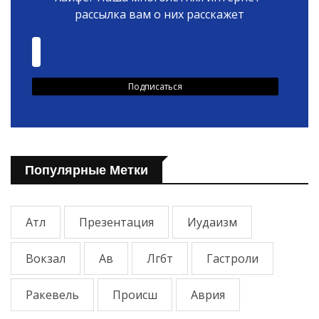
рассылка вам о них расскажет
Популярные Метки
Атл
Презентация
Иудаизм
Вокзал
Ав
Лгбт
Гастроли
Ракевель
Происш
Аврия