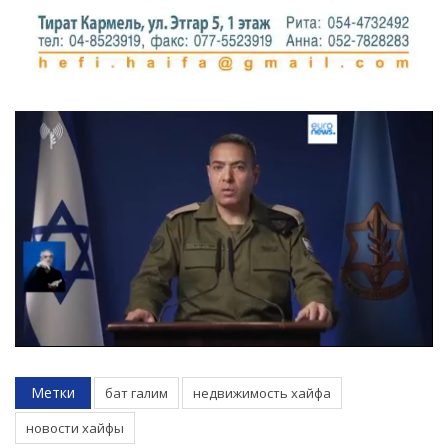
Метки
бат галим
недвижимость хайфа
новости хайфы